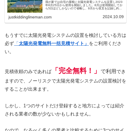
我が家では自宅の屋根に太陽光発電システムを設置し2023
年8月25日から使用を開始しました。8月は使用開始してか
ら5日ほどしかないので省略し、9月から収支を記録し約13
か月が経過しました。８月と同様にまだまだ暑い日々を過
ごしています。うちの...
2024.10.09
justkiddinglineman.com
もうすでに太陽光発電システムの設置を検討している方は
必ず
「
太陽光発電無料一括見積サイト」
をご利用くださ
い。
「完全
無料
！」
で利用
見積依頼のみであれば
でき
ますので、ノーリスクで太陽光発電システムの設置検討を
することが出来ます。
しかし、1つのサイトだけ登録すると地方によっては紹介
される業者の数が少ないかもしれません。
なので、なるべく多くの業者と比較するために3つのサイ