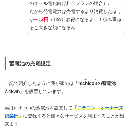
のオール電化向け料金プランの場合）。
だから発電電力は売電するより消費したほう
が
ー12円
（1kw）お得になるよ！！積み重ね
ると大きな額になるね
蓄電池の充電設定
ニチコン
上記で紹介したように我が家では
「
nichicon
の蓄電池
7.4kwh」
を設置しています。
実はnichiconの蓄電池を設置して
「ニチコン オーナーズ
倶楽部」
に登録すると様々なサービスを利用することが出
来ます。