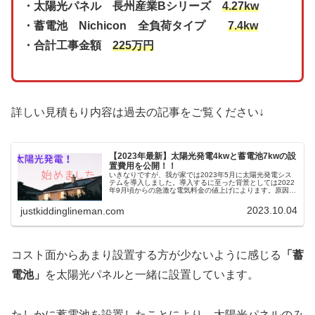
・太陽光パネル 長州産業Bシリーズ
4.27kw
・蓄電池 Nichicon 全負荷タイプ
7.4kw
・合計工事金額
225万円
詳しい見積もり内容は過去の記事をご覧ください↓
【2023年最新】太陽光発電4kwと蓄電池7kwの設
置費用を公開！！
いきなりですが、我が家では2023年5月に太陽光発電シス
テムを導入しました。導入するに至った背景としては2022
年9月頃からの急激な電気料金の値上げによります。原因と
しては、ウクライナとロシアの戦争や新型コロナウィルス
に世界経済の停滞からの...
2023.10.04
justkiddinglineman.com
コスト面からあまり設置する方が少ないように感じる
「蓄
電池」
を太陽光パネルと一緒に設置しています。
たしかに蓄電池を設置したことにより、太陽光パネルのみ