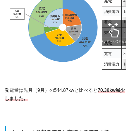
発電
474
消費電力
157
蓄電
106
売電
210
スクロールできます
買電
204
充電
39.
消費電力
164
発電量は先月（9月）の544.87kwと比べると
70.36kw減少
しました。