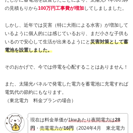
の見積もりから
100万円工事費が増加
してしましました。
しかし、近年では災害（特に大雨による水害）が増加して
いるように個人的には感じているおり、まだ小さな子供も
いるので安心して生活が出来るようにと
災害対策として蓄
電池を設置しました。
そのおかげで、今では停電を心配することはありません！
また、太陽光パネルで発電した電力を蓄電池に充電すれば
電気代の節約にもなります。
（東北電力 料金プランの場合）
現在は料金単価が
1kwあたり夜間電力は
28
円
・
売電電力が
16円
（2024年4月 東北電力