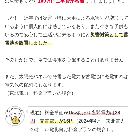
の見積もりから
100万円工事費が増加
してしましました。
しかし、近年では災害（特に大雨による水害）が増加して
いるように個人的には感じているおり、まだ小さな子供も
いるので安心して生活が出来るようにと
災害対策として蓄
電池を設置しました。
そのおかげで、今では停電を心配することはありません！
また、太陽光パネルで発電した電力を蓄電池に充電すれば
電気代の節約にもなります。
（東北電力 料金プランの場合）
現在は料金単価が
1kwあたり夜間電力は
28
円
・
売電電力が
16円
（2024年4月 東北電力
のオール電化向け料金プランの場合）。