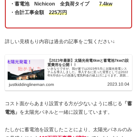
・蓄電池 Nichicon 全負荷タイプ
7.4kw
・合計工事金額
225万円
詳しい見積もり内容は過去の記事をご覧ください↓
【2023年最新】太陽光発電4kwと蓄電池7kwの設
置費用を公開！！
いきなりですが、我が家では2023年5月に太陽光発電シス
テムを導入しました。導入するに至った背景としては2022
年9月頃からの急激な電気料金の値上げによります。原因と
しては、ウクライナとロシアの戦争や新型コロナウィルス
に世界経済の停滞からの...
2023.10.04
justkiddinglineman.com
コスト面からあまり設置する方が少ないように感じる
「蓄
電池」
を太陽光パネルと一緒に設置しています。
たしかに蓄電池を設置したことにより、太陽光パネルのみ