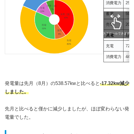
消費電力
256
蓄電
59.
売電
205
スクロールできます
買電
117
充電
72.
消費電力
44.
発電量は先月（8月）の538.57kwと比べると
-17.32kw減少
しました。
先月と比べると僅かに減少しましたが、ほぼ変わらない発
電量でした。