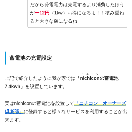
だから発電電力は売電するより消費したほう
が
ー12円
（1kw）お得になるよ！！積み重ね
ると大きな額になるね
蓄電池の充電設定
ニチコン
上記で紹介したように我が家では
「
nichicon
の蓄電池
7.4kwh」
を設置しています。
実はnichiconの蓄電池を設置して
「ニチコン オーナーズ
倶楽部」
に登録すると様々なサービスを利用することが出
来ます。