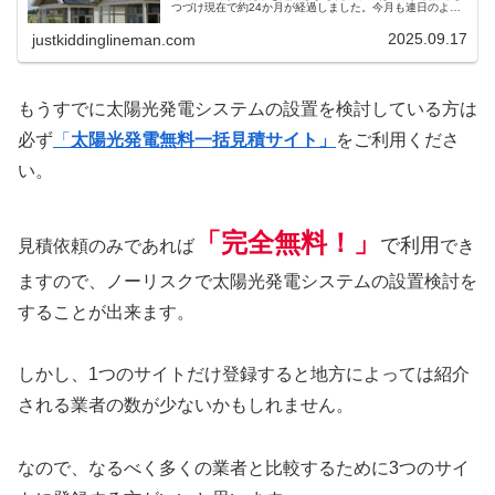
つづけ現在で約24か月が経過しました。今月も連日のよう
に最高気温が30℃を超え暑い日ばかりでうんざりするほど
でした。そんな時でも...
2025.09.17
justkiddinglineman.com
もうすでに太陽光発電システムの設置を検討している方は
必ず
「
太陽光発電無料一括見積サイト」
をご利用くださ
い。
「完全
無料
！」
で利用
見積依頼のみであれば
でき
ますので、ノーリスクで太陽光発電システムの設置検討を
することが出来ます。
しかし、1つのサイトだけ登録すると地方によっては紹介
される業者の数が少ないかもしれません。
なので、なるべく多くの業者と比較するために3つのサイ