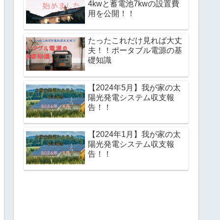
4kwと蓄電池7kwの設置費
用を公開！！
たったこれだけ見れば大丈
夫！！ポータブル電源の基
礎知識
【2024年5月】我が家の太
陽光発電システム収支報
告！！
【2024年1月】我が家の太
陽光発電システム収支報
告！！