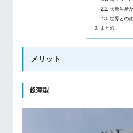
大量生産
世界との
まとめ
メリット
超薄型